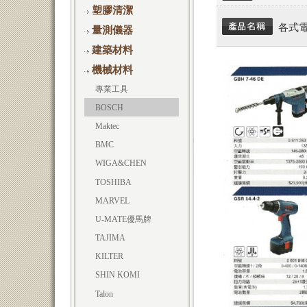
奇異GE
塑膠清潔
洗衣槽，洗手槽
各式
KAOS
莊頭北
量測儀器
塑膠用品
金馬
衛浴設備
清潔用品
建築材料
Mitutoyo
廚房用具
相關周邊用品
Starrett
機械材料
龍師傅
熱水器及開水器
Insize
Permatex
專業工具
LEBO
Ramset
BOSCH
全冠
E-Z HOME
Maktec
亞昌
Thermost
BMC
Tend
亞力喜可
WIGA&CHEN
TECO
富國牌
TOSHIBA
其他
寶國
MARVEL
南寶
U-MATE優馬牌
建築用具
TAJIMA
其他
KILTER
SHIN KOMI
Talon