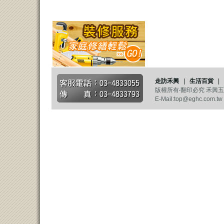
走訪禾興
|
生活百貨
|
版權所有‧翻印必究 禾興五金生活
E-Mail:top@eghc.com.