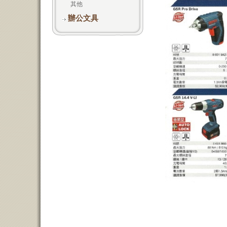
其他
辦公文具
接頭
文具用品
看板
HB
HT